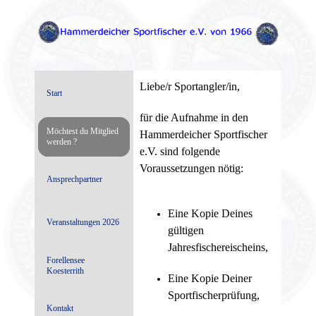
Liebe/r Sportangler/in,
Start
für die Aufnahme in den
Möchtest du Mitglied
Hammerdeicher Sportfischer
werden ?
e.V. sind folgende
Voraussetzungen nötig:
Ansprechpartner
Eine Kopie Deines
Veranstaltungen 2026
gültigen
Jahresfischereischeins,
Forellensee
Koesterrith
Eine Kopie Deiner
Sportfischerprüfung,
Kontakt